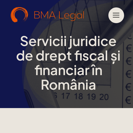
Sari
la
conținut
Servicii juridice
de drept fiscal și
financiar în
România