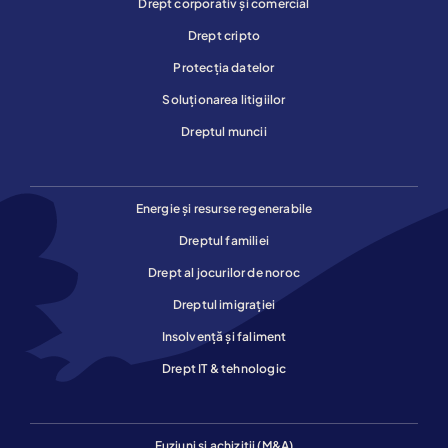
Drept corporativ și comercial
Drept cripto
Protecția datelor
Soluționarea litigiilor
Dreptul muncii
Energie și resurse regenerabile
Dreptul familiei
Drept al jocurilor de noroc
Dreptul imigrației
Insolvență și faliment
Drept IT & tehnologic
Fuziuni și achiziții (M&A)