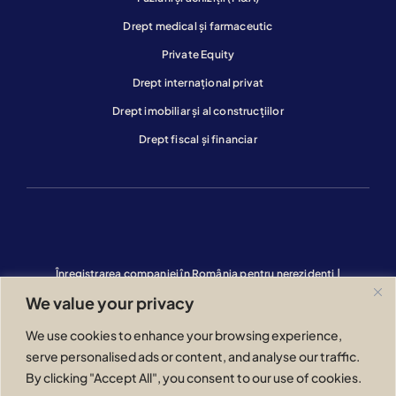
Drept medical și farmaceutic
Private Equity
Drept internațional privat
Drept imobiliar și al construcțiilor
Drept fiscal și financiar
Înregistrarea companiei în România pentru nerezidenți
|
Licențierea și reglementarea jocurilor de noroc în România
|
We value your privacy
Investiții imobiliare în România |
Cum se obține cetățenia română
prin descendență
We use cookies to enhance your browsing experience,
serve personalised ads or content, and analyse our traffic.
Golden Visa al României
By clicking "Accept All", you consent to our use of cookies.