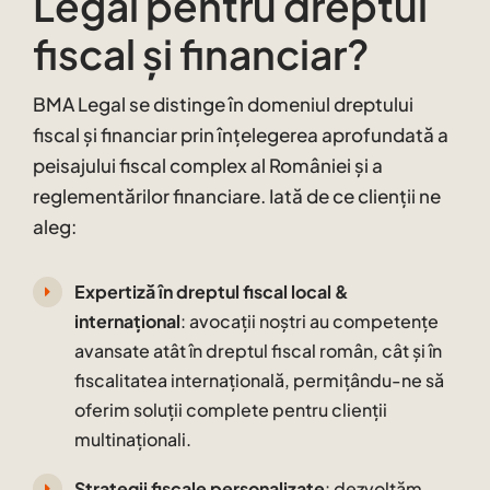
Legal pentru dreptul
fiscal și financiar?
BMA Legal se distinge în domeniul dreptului
fiscal și financiar prin înțelegerea aprofundată a
peisajului fiscal complex al României și a
reglementărilor financiare. Iată de ce clienții ne
aleg:
Expertiză în dreptul fiscal local &
internațional
: avocații noștri au competențe
avansate atât în dreptul fiscal român, cât și în
fiscalitatea internațională, permițându-ne să
oferim soluții complete pentru clienții
multinaționali.
Strategii fiscale personalizate
: dezvoltăm